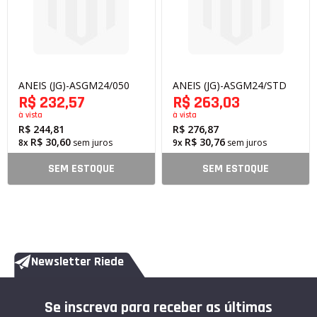
ANEIS (JG)-ASGM24/050
ANEIS (JG)-ASGM24/STD
R$ 232,57
R$ 263,03
à vista
à vista
R$ 244,81
R$ 276,87
R$ 30,60
R$ 30,76
8x
sem juros
9x
sem juros
SEM ESTOQUE
SEM ESTOQUE
Newsletter Riede
Se inscreva para receber as últimas