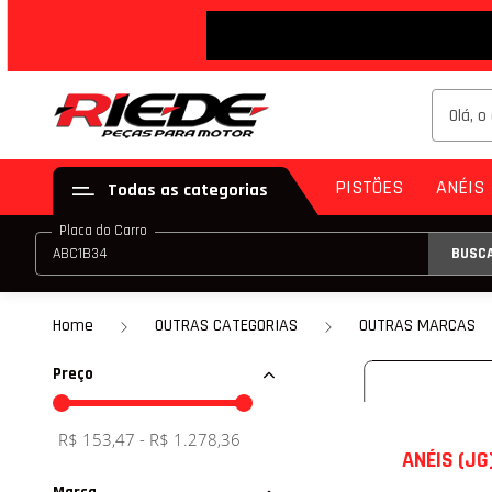
DESCON
PISTÕES
ANÉIS
Todas as categorias
Placa do Carro
BUSC
PISTÃO (JG)
ANE
PISTÃO (PAR)
Home
OUTRAS CATEGORIAS
OUTRAS MARCAS
KIT DE PISTÃO
Preço
PISTÃO COM ANE
R$ 153,47 - R$ 1.278,36
PISTÃO COM ANEL
ANÉIS (JG