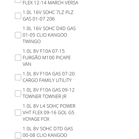
FLEX 12-14 MARCH VERSA
1.0L 16V SOHC 7LZ PLZ
GAS 01-07 206
1.0L 16V SOHC D4D GAS
01-05 CLIO KANGOO
TWINGO
1.0L 8V F10A 07-15
FURGÃO M100 PICAPE
VAN
1.0L 8V F10A GAS 07-20
CARGO FAMILY UTILITY
1.0L 8V F10A GAS 09-12
TOWNER TOWNER JR
1.0L 8V L4 SOHC POWER
VHT FLEX 09-16 GOL G5
VOYAGE FOX
1.0L 8V SOHC D7D GAS
00-08 CLIO KANGOO