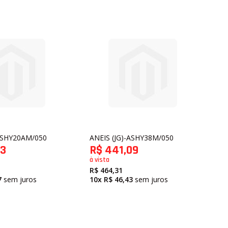
A CORRENTE
ORRENTE
M ESTOQUE
SEM ESTOQUE
DENTADA
A CORREIA DO COMANDO DE VALVULAS
ORRENTE INFERIOR
DO EIXO BALANCEADOR
-ASHY20AM/050
ANEIS (JG)-ASHY38M/050
73
R$ 441,09
PADORA
à vista
T FRESHENER
R$ 464,31
NDICIONADO
7
sem juros
10x
R$ 46,43
sem juros
HO
RATA COURO
LAS