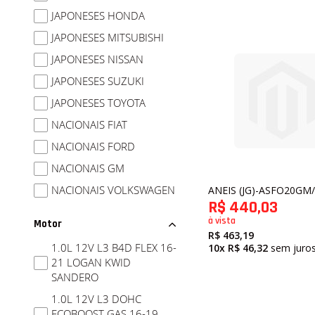
JAPONESES HONDA
JAPONESES MITSUBISHI
JAPONESES NISSAN
SEM ESTOQUE
JAPONESES SUZUKI
JAPONESES TOYOTA
NACIONAIS FIAT
NACIONAIS FORD
NACIONAIS GM
NACIONAIS VOLKSWAGEN
ANEIS (JG)-ASFO20GM
R$ 440,03
à vista
Motor
R$ 463,19
1.0L 12V L3 B4D FLEX 16-
10x
R$ 46,32
sem juro
21 LOGAN KWID
SANDERO
1.0L 12V L3 DOHC
ECOBOOST GAS 16-19