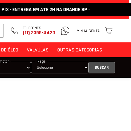
 ATÉ 2H NA GRANDE SP ·
TELEFONES
MINHA CONTA
(11) 2355-4420
DE ÓLEO
VALVULAS
OUTRAS CATEGORIAS
motor
Peça
DE ENCOSTO
M
 VÁLVULA
 VÁLVULA DE ADMISSÃO
 VÁLVULA DE ESCAPE
E COMANDO