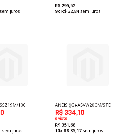
R$ 295,52
R
sem juros
9x
R$ 32,84
sem juros
S
O COMANDO DE VÁLVULAS
ETENTOR
ANTEIRO
NTORES
ASEIRO
 COMANDO DE VÁLVULA DE ADMISSÃO
 COMANDO DE VÁLVULA DE ESCAPE
ULAS
 EIXO BALANCEADOR
TENTORES
 VÁLVULAS
 VÁLVULAS DE ADMISSÃO
 VÁLVULAS DE ESCAPE
 VÁLVULA
ADMISSÃO
LVULA
SÃO
ESCAPE
LVULA DE ESCAPE
ASSZ19M/100
ANEIS (JG)-ASVW20CM/STD
LVULA DE ADMISSÃO
80
R$ 334,10
RFUMARIA
à vista
R$ 351,68
1
sem juros
10x
R$ 35,17
sem juros