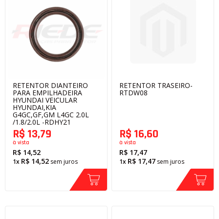
RETENTOR DIANTEIRO
RETENTOR TRASEIRO-
PARA EMPILHADEIRA
RTDW08
HYUNDAI VEICULAR
HYUNDAI,KIA
G4GC,GF,GM L4GC 2.0L
/1.8/2.0L -RDHY21
R$ 13,79
R$ 16,60
à vista
à vista
R$ 14,52
R$ 17,47
R$ 14,52
R$ 17,47
1x
sem juros
1x
sem juros