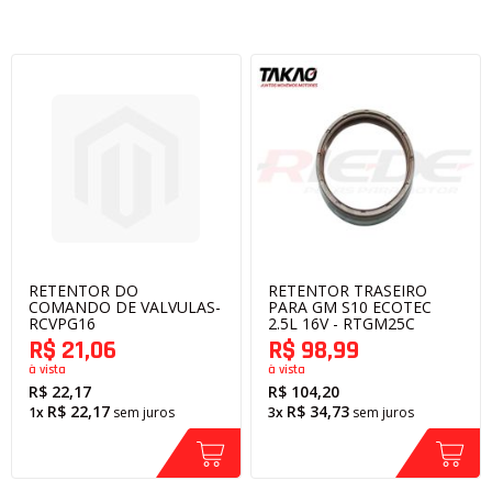
Decrescente
RETENTOR DO
RETENTOR TRASEIRO
COMANDO DE VALVULAS-
PARA GM S10 ECOTEC
RCVPG16
2.5L 16V - RTGM25C
R$ 21,06
R$ 98,99
à vista
à vista
R$ 22,17
R$ 104,20
R$ 22,17
R$ 34,73
1x
sem juros
3x
sem juros