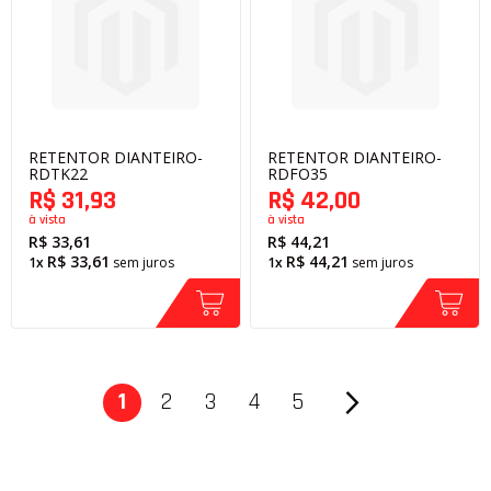
RETENTOR DIANTEIRO-
RETENTOR DIANTEIRO-
RDTK22
RDFO35
R$ 31,93
R$ 42,00
à vista
à vista
R$ 33,61
R$ 44,21
R$ 33,61
R$ 44,21
1x
sem juros
1x
sem juros
Página
1
2
3
4
5
Página
Página
Página
Página
Página
Próximo
Você está lendo a página