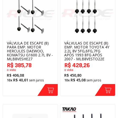
VÁLVULA DE ESCAPE (8)
VÁLVULAS DE ESCAPE (8)
PARA EMP. MOTOR
EMP. MOTOR TOYOTA 4Y
HERCULES DAEWOO,
2.2L 8V 5FG,6FG,7FG
KOMATSU G1600 2.7L 8V -
APÓS 1993 8FG APÓS
MLB8VESHE27
2007 - MLB8VESTO22E
R$ 385,78
R$ 428,26
à vista
à vista
R$ 406,08
R$ 450,80
R$ 40,61
R$ 45,08
10x
sem juros
10x
sem juros