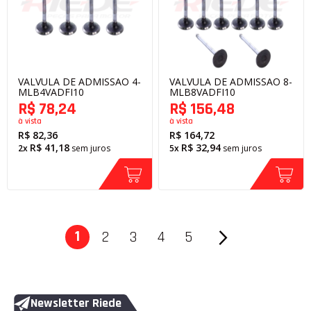
VALVULA DE ADMISSAO 4-
VALVULA DE ADMISSAO 8-
MLB4VADFI10
MLB8VADFI10
R$ 78,24
R$ 156,48
à vista
à vista
R$ 82,36
R$ 164,72
R$ 41,18
R$ 32,94
2x
sem juros
5x
sem juros
Página
1
2
3
4
5
Página
Página
Página
Página
Página
Próximo
Você está lendo a página
Newsletter Riede