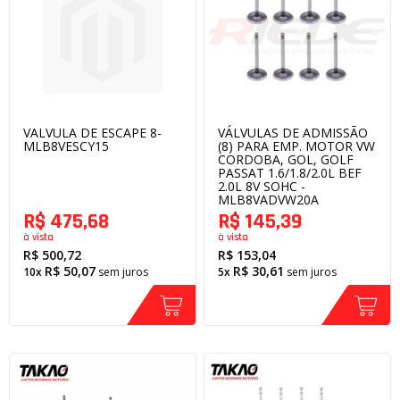
VALVULA DE ESCAPE 8-
VÁLVULAS DE ADMISSÃO
MLB8VESCY15
(8) PARA EMP. MOTOR VW
CORDOBA, GOL, GOLF
PASSAT 1.6/1.8/2.0L BEF
2.0L 8V SOHC -
MLB8VADVW20A
R$ 475,68
R$ 145,39
à vista
à vista
R$ 500,72
R$ 153,04
R$ 50,07
R$ 30,61
10x
sem juros
5x
sem juros