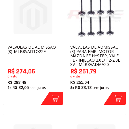
VÁLVULAS DE ADMISSÃO
VÁLVULAS DE ADMISSÃO
(8)-MLB8VADTO22E
(8) PARA EMP. MOTOR
MAZDA FE HYSTER, YALE
FE - INJEÇÃO 2.0L/ F2-2.0L
8V - MLB8VADMA20
R$ 274,06
R$ 251,79
à vista
à vista
R$ 288,48
R$ 265,04
R$ 32,05
R$ 33,13
9x
sem juros
8x
sem juros