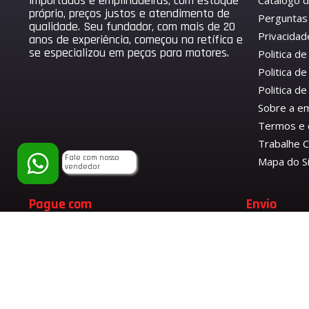
importados e empilhadeiras, com estoque
Catálogo 
próprio, preços justos e atendimento de
Perguntas
qualidade. Seu fundador, com mais de 20
Privacidad
anos de experiência, começou na retífica e
se especializou em peças para motores.
Politica d
Politica de
Politica 
Sobre a e
Termos e 
Trabalhe 
Fale com nosso
Mapa do S
vendedor
Pague com
Envio