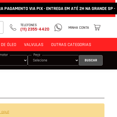
AMENTO VIA PIX · ENTREGA EM ATÉ 2H NA GRANDE SP ·
TELEFONES
MINHA CONTA
(11) 2355-4420
DE ÓLEO
VALVULAS
OUTRAS CATEGORIAS
motor
Peça
DE ENCOSTO
M
 VÁLVULA
 VÁLVULA DE ADMISSÃO
 VÁLVULA DE ESCAPE
 aqui!
E COMANDO