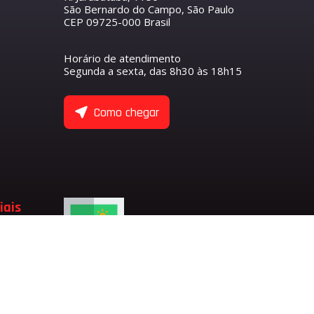
São Bernardo do Campo, São Paulo
CEP 09725-000 Brasil
R
S
O COMANDO DE VÁLVULAS
ETENTOR
ANTEIRO
Horário de atendimento
NTORES
Segunda a sexta, das 8h30 às 18h15
ASEIRO
 COMANDO DE VÁLVULA DE ADMISSÃO
 COMANDO DE VÁLVULA DE ESCAPE
ULAS
Como chegar
 EIXO BALANCEADOR
TENTORES
 VÁLVULAS
 VÁLVULAS DE ADMISSÃO
 VÁLVULAS DE ESCAPE
 VÁLVULA
ADMISSÃO
iais
LVULA
SÃO
ESCAPE
LVULA DE ESCAPE
LVULA DE ADMISSÃO
RFUMARIA