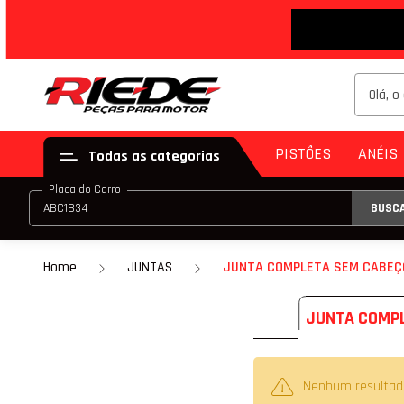
PISTÕES
ANÉIS
Todas as categorias
Placa do Carro
BUSC
PISTÃO (JG)
ANE
PISTÃO (PAR)
Home
JUNTAS
JUNTA COMPLETA SEM CABEÇ
KIT DE PISTÃO
JUNTA COMPL
PISTÃO COM ANE
PISTÃO COM ANEL
Nenhum resultad