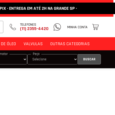
 ATÉ 2H NA GRANDE SP ·
TELEFONES
MINHA CONTA
(11) 2355-4420
DE ÓLEO
VALVULAS
OUTRAS CATEGORIAS
motor
Peça
DE ENCOSTO
M
 VÁLVULA
 VÁLVULA DE ADMISSÃO
 VÁLVULA DE ESCAPE
E COMANDO