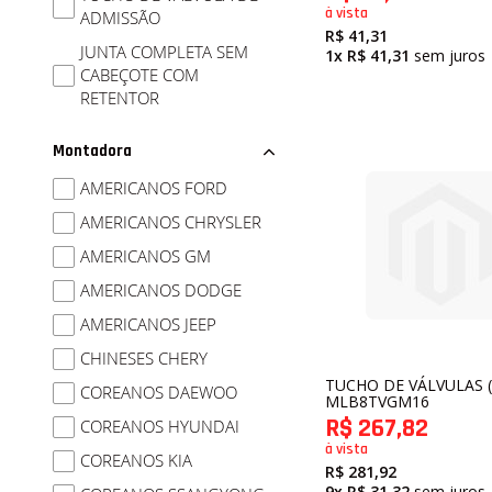
à vista
ADMISSÃO
R$ 41,31
JUNTA COMPLETA SEM
1x
R$ 41,31
sem juros
CABEÇOTE COM
RETENTOR
Montadora
AMERICANOS FORD
AMERICANOS CHRYSLER
AMERICANOS GM
AMERICANOS DODGE
AMERICANOS JEEP
CHINESES CHERY
TUCHO DE VÁLVULAS (
COREANOS DAEWOO
MLB8TVGM16
R$ 267,82
COREANOS HYUNDAI
à vista
COREANOS KIA
R$ 281,92
9x
R$ 31,32
sem juros