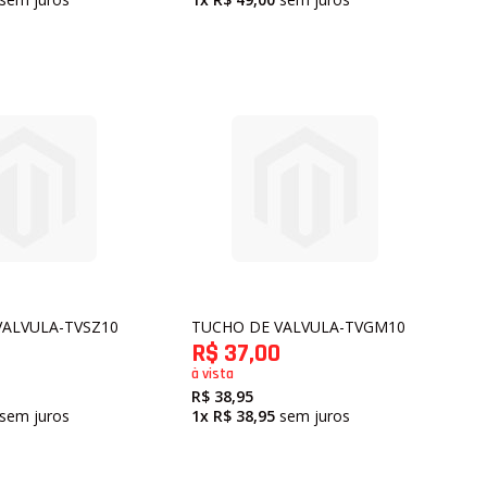
A CORRENTE
ORRENTE
DENTADA
A CORREIA DO COMANDO DE VALVULAS
ORRENTE INFERIOR
DO EIXO BALANCEADOR
VALVULA-TVSZ10
TUCHO DE VALVULA-TVGM10
PADORA
R$ 37,00
T FRESHENER
à vista
NDICIONADO
R$ 38,95
HO
sem juros
1x
R$ 38,95
sem juros
RATA COURO
LAS