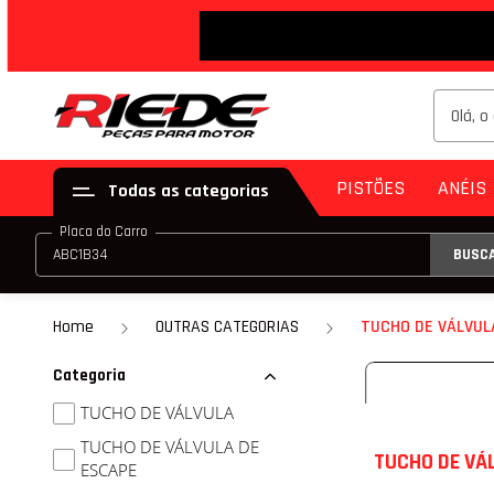
DESCON
PISTÕES
ANÉIS
Todas as categorias
Placa do Carro
BUSC
PISTÃO (JG)
ANE
PISTÃO (PAR)
Home
OUTRAS CATEGORIAS
TUCHO DE VÁLVUL
KIT DE PISTÃO
Categoria
PISTÃO COM ANE
TUCHO DE VÁLVULA
TUCHO DE VÁLVULA DE
PISTÃO COM ANEL
TUCHO DE VÁ
ESCAPE