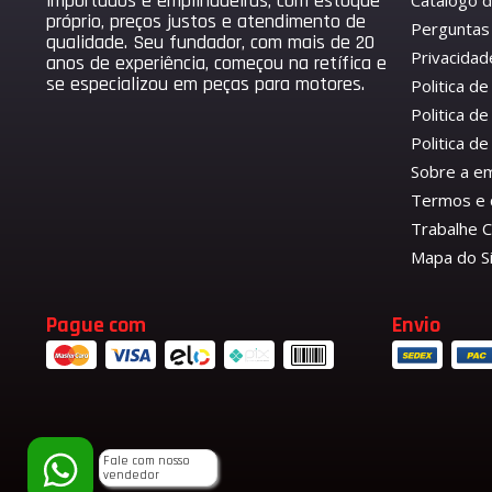
importados e empilhadeiras, com estoque
Catálogo 
próprio, preços justos e atendimento de
Perguntas
qualidade. Seu fundador, com mais de 20
Privacidad
anos de experiência, começou na retífica e
se especializou em peças para motores.
Politica d
Politica de
Politica 
Sobre a e
Termos e 
Trabalhe 
Mapa do S
Pague com
Envio
Fale com nosso
vendedor