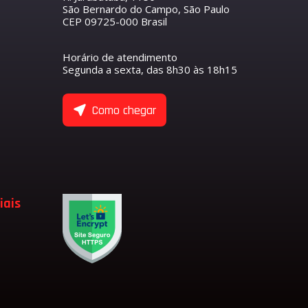
São Bernardo do Campo, São Paulo
CEP 09725-000 Brasil
R
S
O COMANDO DE VÁLVULAS
ETENTOR
ANTEIRO
Horário de atendimento
NTORES
Segunda a sexta, das 8h30 às 18h15
ASEIRO
 COMANDO DE VÁLVULA DE ADMISSÃO
 COMANDO DE VÁLVULA DE ESCAPE
ULAS
Como chegar
 EIXO BALANCEADOR
TENTORES
 VÁLVULAS
 VÁLVULAS DE ADMISSÃO
 VÁLVULAS DE ESCAPE
 VÁLVULA
ADMISSÃO
iais
LVULA
SÃO
ESCAPE
LVULA DE ESCAPE
LVULA DE ADMISSÃO
RFUMARIA