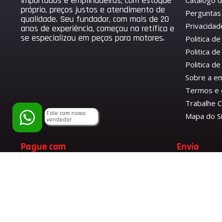
importados e empilhadeiras, com estoque
Catálogo 
próprio, preços justos e atendimento de
Perguntas
qualidade. Seu fundador, com mais de 20
Privacidad
anos de experiência, começou na retífica e
se especializou em peças para motores.
Politica d
Politica de
Politica 
Sobre a e
Termos e 
Trabalhe 
Fale com nosso
Mapa do S
vendedor
Pague com
Envio