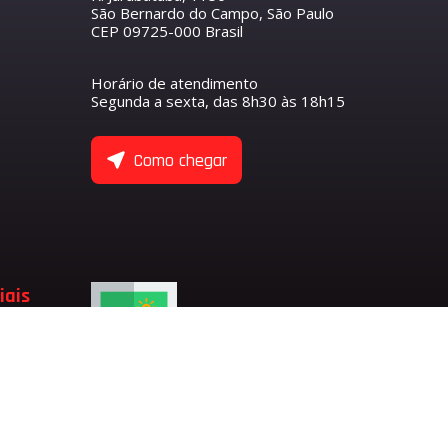
São Bernardo do Campo, São Paulo
CEP 09725-000 Brasil
R
S
O COMANDO DE VÁLVULAS
ETENTOR
ANTEIRO
Horário de atendimento
NTORES
Segunda a sexta, das 8h30 às 18h15
ASEIRO
 COMANDO DE VÁLVULA DE ADMISSÃO
 COMANDO DE VÁLVULA DE ESCAPE
ULAS
Como chegar
 EIXO BALANCEADOR
TENTORES
 VÁLVULAS
 VÁLVULAS DE ADMISSÃO
 VÁLVULAS DE ESCAPE
 VÁLVULA
ADMISSÃO
iais
LVULA
SÃO
ESCAPE
LVULA DE ESCAPE
LVULA DE ADMISSÃO
RFUMARIA