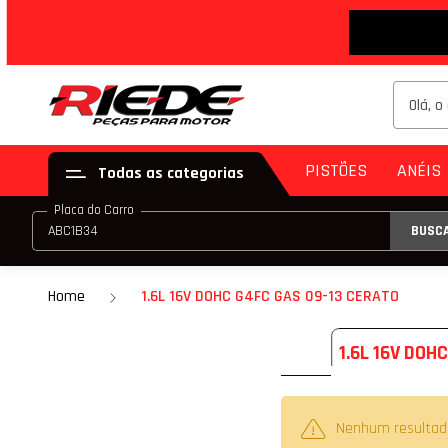
PISTÕES
ANÉIS
Todas as categorias
Placa do Carro
BUSC
PISTÃO (JG)
ANE
PISTÃO (PAR)
Home
1.6L 16V DOHC G4FC GAS 09-13 CERATO
KIT DE PISTÃO
1.6L 16V DOH
PISTÃO COM ANE
PISTÃO COM ANEL
Nenhum resultad