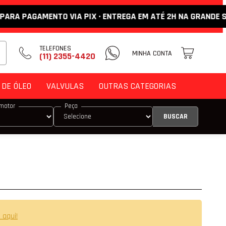
PAGAMENTO VIA PIX · ENTREGA EM ATÉ 2H NA GRANDE SP ·
TELEFONES
MINHA CONTA
(11) 2355-4420
DE ÓLEO
VALVULAS
OUTRAS CATEGORIAS
motor
Peça
DE ENCOSTO
M
 VÁLVULA
 VÁLVULA DE ADMISSÃO
 VÁLVULA DE ESCAPE
 aqui!
E COMANDO