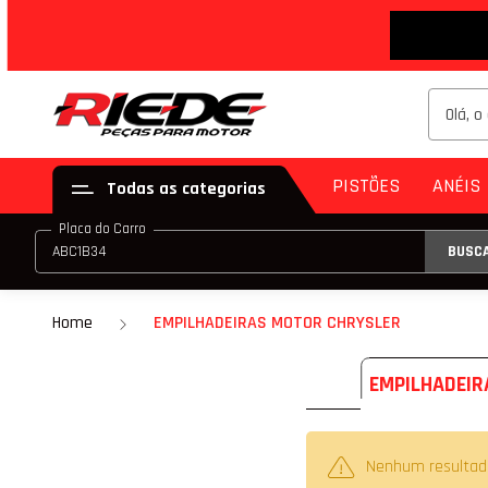
PISTÕES
ANÉIS
Todas as categorias
Placa do Carro
BUSC
PISTÃO (JG)
ANE
PISTÃO (PAR)
Home
EMPILHADEIRAS MOTOR CHRYSLER
KIT DE PISTÃO
EMPILHADEIR
PISTÃO COM ANE
PISTÃO COM ANEL
Nenhum resultad