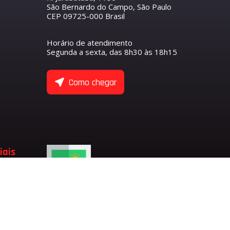
São Bernardo do Campo, São Paulo
CEP 09725-000 Brasil
R
S
O COMANDO DE VÁLVULAS
ETENTOR
ANTEIRO
Horário de atendimento
NTORES
Segunda a sexta, das 8h30 às 18h15
ASEIRO
 COMANDO DE VÁLVULA DE ADMISSÃO
 COMANDO DE VÁLVULA DE ESCAPE
ULAS
Como chegar
 EIXO BALANCEADOR
TENTORES
 VÁLVULAS
 VÁLVULAS DE ADMISSÃO
 VÁLVULAS DE ESCAPE
 VÁLVULA
ADMISSÃO
iais
LVULA
SÃO
ESCAPE
LVULA DE ESCAPE
LVULA DE ADMISSÃO
RFUMARIA