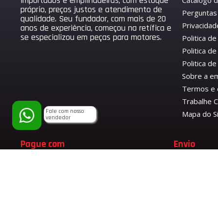
importados e empilhadeiras, com estoque
Catálogo 
próprio, preços justos e atendimento de
Perguntas
qualidade. Seu fundador, com mais de 20
Privacidad
anos de experiência, começou na retífica e
se especializou em peças para motores.
Politica d
Politica de
Politica 
Sobre a e
Termos e 
Trabalhe 
Fale com nosso
Mapa do S
vendedor
Pague com
Envio