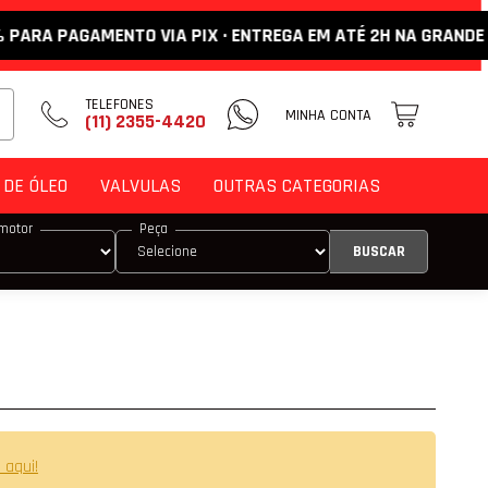
 PAGAMENTO VIA PIX · ENTREGA EM ATÉ 2H NA GRANDE SP ·
TELEFONES
MINHA CONTA
(11) 2355-4420
DE ÓLEO
VALVULAS
OUTRAS CATEGORIAS
motor
Peça
DE ENCOSTO
M
 VÁLVULA
 VÁLVULA DE ADMISSÃO
 VÁLVULA DE ESCAPE
 aqui!
E COMANDO