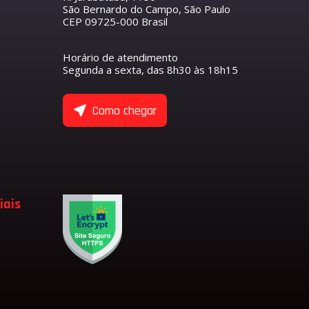
São Bernardo do Campo, São Paulo
CEP 09725-000 Brasil
R
S
O COMANDO DE VÁLVULAS
ETENTOR
ANTEIRO
Horário de atendimento
NTORES
Segunda a sexta, das 8h30 às 18h15
ASEIRO
 COMANDO DE VÁLVULA DE ADMISSÃO
 COMANDO DE VÁLVULA DE ESCAPE
ULAS
Como chegar
 EIXO BALANCEADOR
TENTORES
 VÁLVULAS
 VÁLVULAS DE ADMISSÃO
 VÁLVULAS DE ESCAPE
 VÁLVULA
ADMISSÃO
iais
LVULA
SÃO
ESCAPE
LVULA DE ESCAPE
LVULA DE ADMISSÃO
RFUMARIA