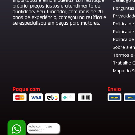
importados e empilhadeiras, com estoque
Catálogo 
próprio, preços justos e atendimento de
Perguntas
qualidade. Seu fundador, com mais de 20
Privacidad
anos de experiência, começou na retífica e
se especializou em peças para motores.
Politica d
Politica de
Politica 
Sobre a e
Termos e 
Trabalhe 
Mapa do S
Pague com
Envio
Fale com nosso
vendedor