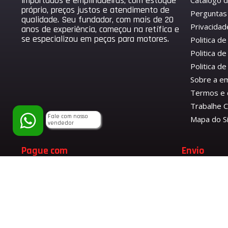
importados e empilhadeiras, com estoque
Catálogo 
próprio, preços justos e atendimento de
Perguntas
qualidade. Seu fundador, com mais de 20
Privacidad
anos de experiência, começou na retífica e
se especializou em peças para motores.
Politica d
Politica de
Politica 
Sobre a e
Termos e 
Trabalhe 
Fale com nosso
Mapa do S
vendedor
Pague com
Envio