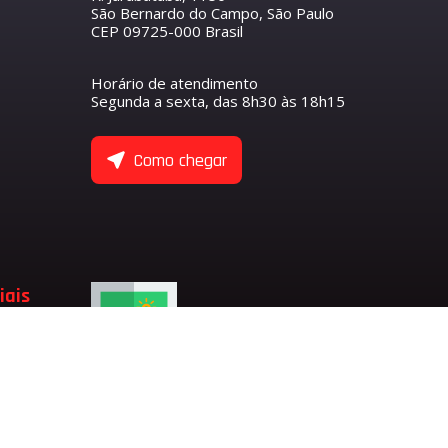
São Bernardo do Campo, São Paulo
CEP 09725-000 Brasil
R
S
O COMANDO DE VÁLVULAS
ETENTOR
ANTEIRO
Horário de atendimento
NTORES
Segunda a sexta, das 8h30 às 18h15
ASEIRO
 COMANDO DE VÁLVULA DE ADMISSÃO
 COMANDO DE VÁLVULA DE ESCAPE
ULAS
Como chegar
 EIXO BALANCEADOR
TENTORES
 VÁLVULAS
 VÁLVULAS DE ADMISSÃO
 VÁLVULAS DE ESCAPE
 VÁLVULA
ADMISSÃO
iais
LVULA
SÃO
ESCAPE
LVULA DE ESCAPE
LVULA DE ADMISSÃO
RFUMARIA