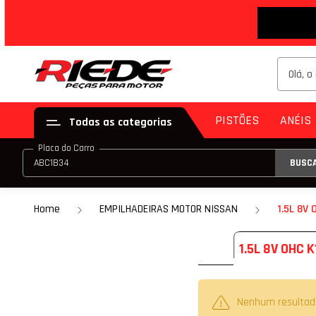
PISTÕES
ANÉIS
Todas as categorias
Placa do Carro
BUSC
PISTÃO (JG)
ANE
PISTÃO (PAR)
Home
EMPILHADEIRAS MOTOR NISSAN
1.5L 8V
KIT DE PISTÃO
1.5L 8V OHC 
PISTÃO COM ANE
PISTÃO COM ANEL
Nenhum resultad