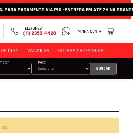
A PAGAMENTO VIA PIX · ENTREGA EM ATÉ 2H NA GRANDE SP ·
TELEFONES
MINHA CONTA
(11) 2355-4420
DE ÓLEO
VALVULAS
OUTRAS CATEGORIAS
motor
Peça
DE ENCOSTO
M
 VÁLVULA
 VÁLVULA DE ADMISSÃO
 VÁLVULA DE ESCAPE
 aqui!
E COMANDO