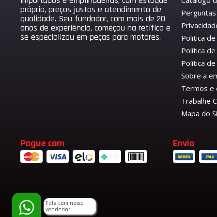
importados e empilhadeiras, com estoque
Catálogo 
próprio, preços justos e atendimento de
Perguntas
qualidade. Seu fundador, com mais de 20
Privacidad
anos de experiência, começou na retífica e
se especializou em peças para motores.
Politica d
Politica de
Politica 
Sobre a e
Termos e 
Trabalhe 
Mapa do S
Pague com
Envio
Fale com nosso
vendedor