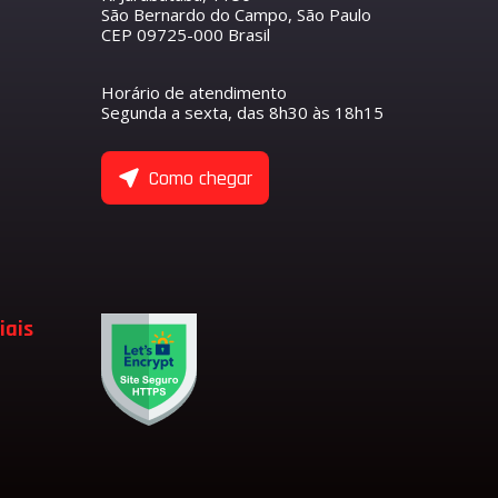
São Bernardo do Campo, São Paulo
CEP 09725-000 Brasil
R
S
O COMANDO DE VÁLVULAS
ETENTOR
ANTEIRO
Horário de atendimento
NTORES
Segunda a sexta, das 8h30 às 18h15
ASEIRO
 COMANDO DE VÁLVULA DE ADMISSÃO
 COMANDO DE VÁLVULA DE ESCAPE
ULAS
Como chegar
 EIXO BALANCEADOR
TENTORES
 VÁLVULAS
 VÁLVULAS DE ADMISSÃO
 VÁLVULAS DE ESCAPE
 VÁLVULA
ADMISSÃO
iais
LVULA
SÃO
ESCAPE
LVULA DE ESCAPE
LVULA DE ADMISSÃO
RFUMARIA