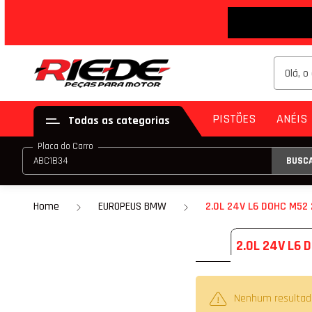
PISTÕES
ANÉIS
Todas as categorias
Placa do Carro
BUSC
PISTÃO (JG)
ANE
PISTÃO (PAR)
Home
EUROPEUS BMW
2.0L 24V L6 DOHC M52 
KIT DE PISTÃO
2.0L 24V L6 
PISTÃO COM ANE
PISTÃO COM ANEL
Nenhum resultad