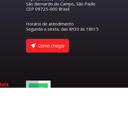
São Bernardo do Campo, São Paulo
CEP 09725-000 Brasil
R
S
O COMANDO DE VÁLVULAS
ETENTOR
ANTEIRO
Horário de atendimento
NTORES
Segunda a sexta, das 8h30 às 18h15
ASEIRO
 COMANDO DE VÁLVULA DE ADMISSÃO
 COMANDO DE VÁLVULA DE ESCAPE
ULAS
Como chegar
 EIXO BALANCEADOR
TENTORES
 VÁLVULAS
 VÁLVULAS DE ADMISSÃO
 VÁLVULAS DE ESCAPE
 VÁLVULA
ADMISSÃO
iais
LVULA
SÃO
ESCAPE
LVULA DE ESCAPE
LVULA DE ADMISSÃO
RFUMARIA