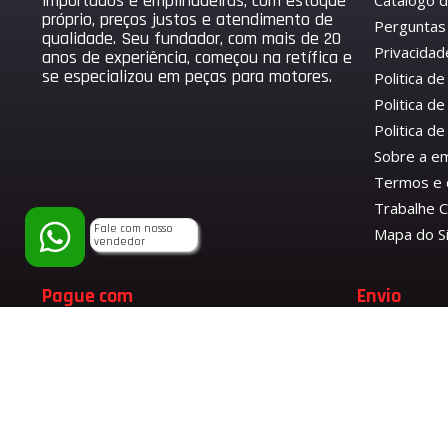
importados e empilhadeiras, com estoque
Catálogo 
próprio, preços justos e atendimento de
Perguntas
qualidade. Seu fundador, com mais de 20
Privacidad
anos de experiência, começou na retífica e
se especializou em peças para motores.
Politica d
Politica de
Politica 
Sobre a e
Termos e 
Trabalhe 
Fale com nosso
Mapa do S
vendedor
Pague com
Envio