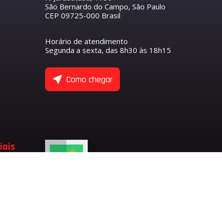
São Bernardo do Campo, São Paulo
CEP 09725-000 Brasil
R
S
O COMANDO DE VÁLVULAS
ETENTOR
ANTEIRO
Horário de atendimento
NTORES
Segunda a sexta, das 8h30 às 18h15
ASEIRO
 COMANDO DE VÁLVULA DE ADMISSÃO
 COMANDO DE VÁLVULA DE ESCAPE
ULAS
Como chegar
 EIXO BALANCEADOR
TENTORES
 VÁLVULAS
 VÁLVULAS DE ADMISSÃO
 VÁLVULAS DE ESCAPE
 VÁLVULA
ADMISSÃO
iais
LVULA
SÃO
ESCAPE
LVULA DE ESCAPE
LVULA DE ADMISSÃO
RFUMARIA