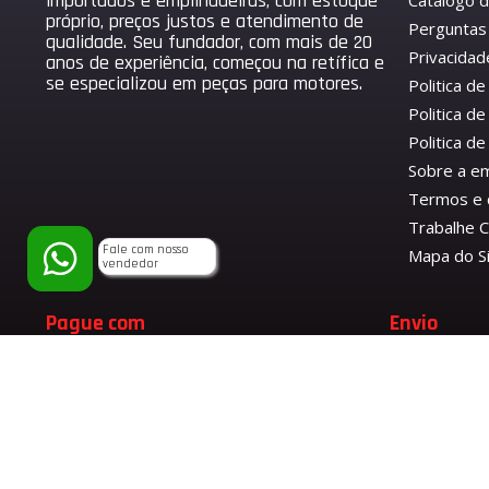
importados e empilhadeiras, com estoque
Catálogo 
próprio, preços justos e atendimento de
Perguntas
qualidade. Seu fundador, com mais de 20
Privacidad
anos de experiência, começou na retífica e
se especializou em peças para motores.
Politica d
Politica de
Politica 
Sobre a e
Termos e 
Trabalhe 
Fale com nosso
Mapa do S
vendedor
Pague com
Envio