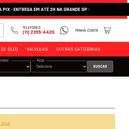
· ENTREGA EM ATÉ 2H NA GRANDE SP ·
TELEFONES
MINHA CONTA
(11) 2355-4420
DE ÓLEO
VALVULAS
OUTRAS CATEGORIAS
motor
Peça
DE ENCOSTO
M
 VÁLVULA
 VÁLVULA DE ADMISSÃO
 VÁLVULA DE ESCAPE
 aqui!
E COMANDO