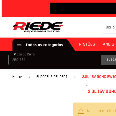
PISTÕES
ANÉIS
Todas as categorias
Placa do Carro
BUSC
PISTÃO (JG)
ANE
PISTÃO (PAR)
Home
EUROPEUS PEUGEOT
2.0L 16V DOHC EW10
KIT DE PISTÃO
2.0L 16V DOH
PISTÃO COM ANE
PISTÃO COM ANEL
Nenhum resultad