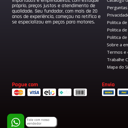
importados e empilhadeiras, com estoque
Catálogo 
próprio, preços justos e atendimento de
Perguntas
qualidade. Seu fundador, com mais de 20
Privacidad
anos de experiência, começou na retífica e
se especializou em peças para motores.
Politica d
Politica de
Politica 
Sobre a e
Termos e 
Trabalhe 
Mapa do S
Pague com
Envio
Fale com nosso
vendedor