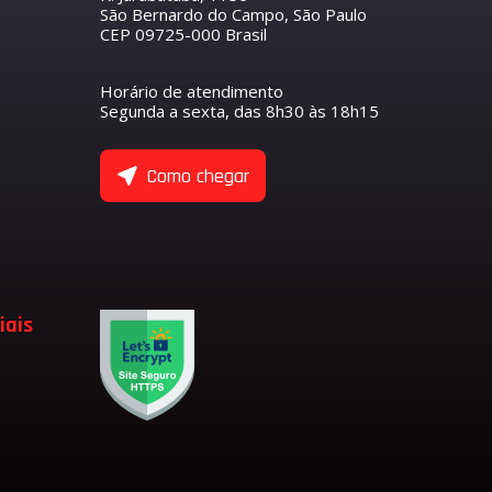
São Bernardo do Campo, São Paulo
CEP 09725-000 Brasil
R
S
O COMANDO DE VÁLVULAS
ETENTOR
ANTEIRO
Horário de atendimento
NTORES
Segunda a sexta, das 8h30 às 18h15
ASEIRO
 COMANDO DE VÁLVULA DE ADMISSÃO
 COMANDO DE VÁLVULA DE ESCAPE
ULAS
Como chegar
 EIXO BALANCEADOR
TENTORES
 VÁLVULAS
 VÁLVULAS DE ADMISSÃO
 VÁLVULAS DE ESCAPE
 VÁLVULA
ADMISSÃO
iais
LVULA
SÃO
ESCAPE
LVULA DE ESCAPE
LVULA DE ADMISSÃO
RFUMARIA