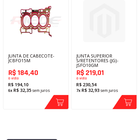
JUNTA DE CABECOTE-
JUNTA SUPERIOR
JCBFO15M
S/RETENTORES (JG)-
JSFO10GM
R$ 184,40
R$ 219,01
à vista
à vista
R$ 194,10
R$ 230,54
R$ 32,35
R$ 32,93
6x
sem juros
7x
sem juros