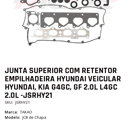
Saltar
JUNTA SUPERIOR COM RETENTOR
para
EMPILHADEIRA HYUNDAI VEICULAR
o
início
HYUNDAI, KIA G4GC, GF 2.0L L4GC
da
Galeria
2.0L -JSRHY21
de
SKU
JSRHY21
imagens
Marca
TAKAO
Modelo
JCB de Chapa