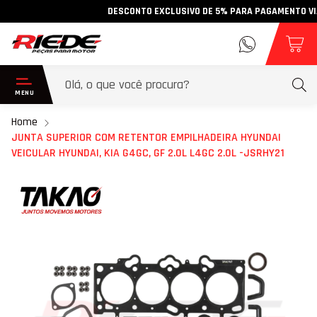
DESCONTO EXCLUSIVO DE 5% PARA PAGAMENTO VIA PI
Home
JUNTA SUPERIOR COM RETENTOR EMPILHADEIRA HYUNDAI
VEICULAR HYUNDAI, KIA G4GC, GF 2.0L L4GC 2.0L -JSRHY21
Pular
para
o
final
da
Galeria
de
imagens