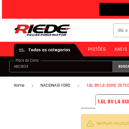
PISTÕES
ANÉIS
Todas as categorias
Placa do Carro
BUSC
PISTÃO (JG)
ANE
PISTÃO (PAR)
Home
NACIONAIS FORD
1.6L 8V L4 SOHC ZET
KIT DE PISTÃO
1.6L 8V L4 S
PISTÃO COM ANE
PISTÃO COM ANEL
Nenhum resultad