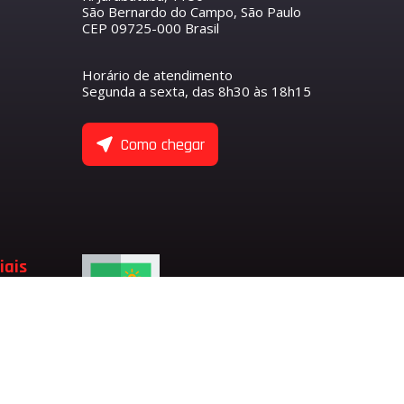
São Bernardo do Campo, São Paulo
CEP 09725-000 Brasil
R
S
O COMANDO DE VÁLVULAS
ETENTOR
ANTEIRO
Horário de atendimento
NTORES
Segunda a sexta, das 8h30 às 18h15
ASEIRO
 COMANDO DE VÁLVULA DE ADMISSÃO
 COMANDO DE VÁLVULA DE ESCAPE
ULAS
Como chegar
 EIXO BALANCEADOR
TENTORES
 VÁLVULAS
 VÁLVULAS DE ADMISSÃO
 VÁLVULAS DE ESCAPE
 VÁLVULA
ADMISSÃO
iais
LVULA
SÃO
ESCAPE
LVULA DE ESCAPE
LVULA DE ADMISSÃO
RFUMARIA