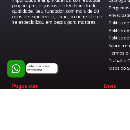
importados e empilhadeiras, com estoque
Catálogo 
próprio, preços justos e atendimento de
Perguntas
qualidade. Seu fundador, com mais de 20
Privacidad
anos de experiência, começou na retífica e
se especializou em peças para motores.
Politica d
Politica de
Politica 
Sobre a e
Termos e 
Trabalhe 
Fale com nosso
Mapa do S
vendedor
Pague com
Envio