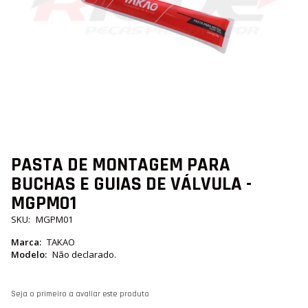
Saltar
PASTA DE MONTAGEM PARA
para
BUCHAS E GUIAS DE VÁLVULA -
o
início
MGPM01
da
Galeria
SKU
MGPM01
de
imagens
Marca
TAKAO
Modelo
Não declarado.
Seja o primeiro a avaliar este produto